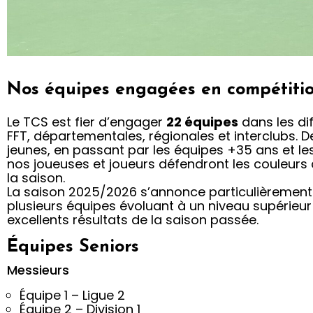
Nos équipes engagées en compétiti
Matchs par
équipe
Le TCS est fier d’engager
22 équipes
dans les di
FFT, départementales, régionales et interclubs. D
jeunes, en passant par les équipes +35 ans et le
nos joueuses et joueurs défendront les couleurs 
La compétition au cœur du
la saison.
club
La saison 2025/2026 s’annonce particulièremen
plusieurs équipes évoluant à un niveau supérieur
excellents résultats de la saison passée.
Équipes Seniors
Messieurs
Équipe 1 – Ligue 2
Équipe 2 – Division 1