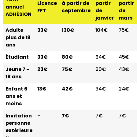
Licence
à partir de
partir
partir
annuel
FFT
septembre
de
de
ADHÉSION
janvier
mars
Adulte
33€
130€
104€
75€
plus de 18
ans
Étudiant
33€
80€
64€
45€
Jeune 7 –
23€
75€
60€
43€
18 ans
Enfant 6
13€
42€
34€
24€
ans et
moins
Invitation
–
7€
7€
7€
personne
extérieure