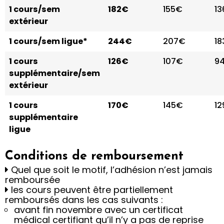
1 cours/sem
182€
155€
1
extérieur
1 cours/sem ligue*
244€
207€
1
1 cours
126€
107€
9
supplémentaire/sem
extérieur
1 cours
170€
145€
1
supplémentaire
ligue
Conditions de remboursement
Quel que soit le motif, l’adhésion n’est jamais
remboursée
les cours peuvent être partiellement
remboursés dans les cas suivants :
avant fin novembre avec un certificat
médical certifiant qu’il n’y a pas de reprise