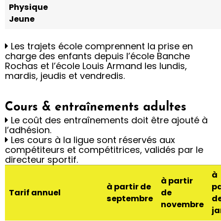
Physique
Jeune
Les trajets école comprennent la prise en
charge des enfants depuis l’école Banche
Rochas et l’école Louis Armand les lundis,
mardis, jeudis et vendredis.
Cours & entraînements adultes
Le coût des entraînements doit être ajouté à
l’adhésion.
Les cours à la ligue sont réservés aux
compétiteurs et compétitrices, validés par le
directeur sportif.
à
à partir
à partir de
pa
Tarif annuel
de
septembre
d
novembre
ja