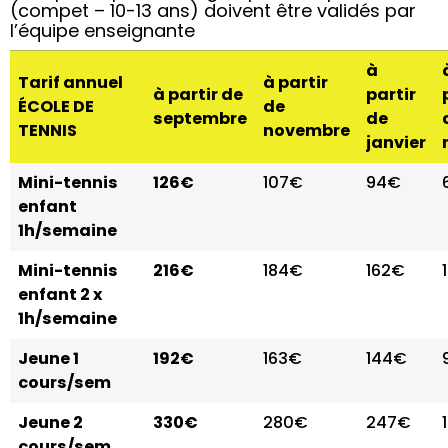
(compet – 10-13 ans) doivent être validés par
l’équipe enseignante
à
Tarif annuel
à partir
à partir de
partir
ÉCOLE DE
de
septembre
de
TENNIS
novembre
janvier
Mini-tennis
126€
107€
94€
enfant
1h/semaine
Mini-tennis
216€
184€
162€
enfant 2 x
1h/semaine
Jeune 1
192€
163€
144€
cours/sem
Jeune 2
330€
280€
247€
cours/sem