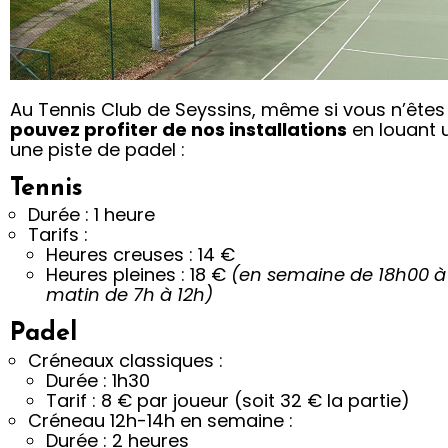
Au Tennis Club de Seyssins, même si vous n’êtes
pouvez profiter de nos installations
en louant u
La location
une piste de padel :
horaire
Tennis
Durée : 1 heure
Tarifs :
Jouer quand je veux et sans
Heures creuses : 14 €
engagement
Heures pleines : 18 €
(en semaine de 18h00 à 
matin de 7h à 12h)
Réserver un
Padel
court / une piste
Créneaux classiques :
Durée : 1h30
Tarif : 8 € par joueur (soit 32 € la partie)
Créneau 12h-14h en semaine :
Durée : 2 heures