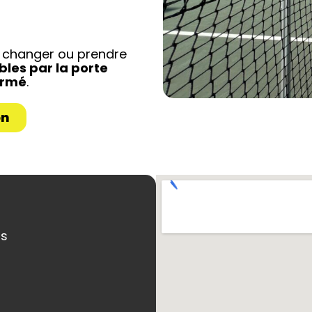
s changer ou prendre
bles par la porte
ermé
.
on
ns