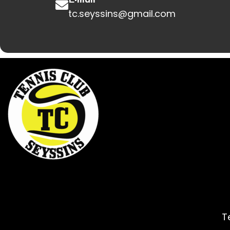
E-mail
tc.seyssins@gmail.com
T