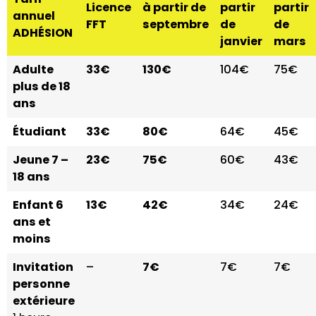
Licence
à partir de
partir
partir
annuel
FFT
septembre
de
de
ADHÉSION
janvier
mars
Adulte
33€
130€
104€
75€
plus de 18
ans
Étudiant
33€
80€
64€
45€
Jeune 7 –
23€
75€
60€
43€
18 ans
Enfant 6
13€
42€
34€
24€
ans et
moins
Invitation
–
7€
7€
7€
personne
extérieure