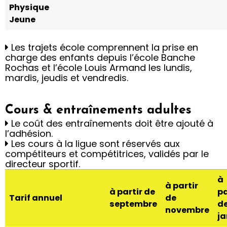
Physique
Jeune
Les trajets école comprennent la prise en
charge des enfants depuis l’école Banche
Rochas et l’école Louis Armand les lundis,
mardis, jeudis et vendredis.
Cours & entraînements adultes
Le coût des entraînements doit être ajouté à
l’adhésion.
Les cours à la ligue sont réservés aux
compétiteurs et compétitrices, validés par le
directeur sportif.
à
à partir
à partir de
pa
Tarif annuel
de
septembre
d
novembre
ja