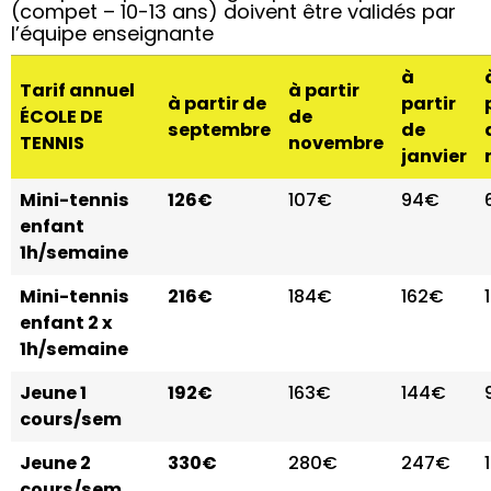
(compet – 10-13 ans) doivent être validés par
l’équipe enseignante
à
Tarif annuel
à partir
à partir de
partir
ÉCOLE DE
de
septembre
de
TENNIS
novembre
janvier
Mini-tennis
126€
107€
94€
enfant
1h/semaine
Mini-tennis
216€
184€
162€
enfant 2 x
1h/semaine
Jeune 1
192€
163€
144€
cours/sem
Jeune 2
330€
280€
247€
cours/sem