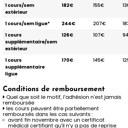
1 cours/sem
182€
155€
1
extérieur
1 cours/sem ligue*
244€
207€
1
1 cours
126€
107€
9
supplémentaire/sem
extérieur
1 cours
170€
145€
1
supplémentaire
ligue
Conditions de remboursement
Quel que soit le motif, l’adhésion n’est jamais
remboursée
les cours peuvent être partiellement
remboursés dans les cas suivants :
avant fin novembre avec un certificat
médical certifiant qu’il n’y a pas de reprise