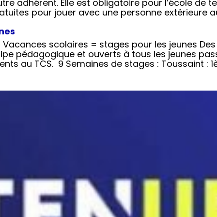
utre adhérent. Elle est obligatoire pour l’école de t
atuites pour jouer avec une personne extérieure au
unes
acances scolaires = stages pour les jeunes Des 
quipe pédagogique et ouverts à tous les jeunes pas
rents au TCS. 9 Semaines de stages : Toussaint : 1