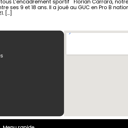
ous L’encadrement sportif Florian Carrara, notre d
tre ses 9 et 18 ans. Il a joué au GUC en Pro B nationa
. […]
ns
Menu rapide