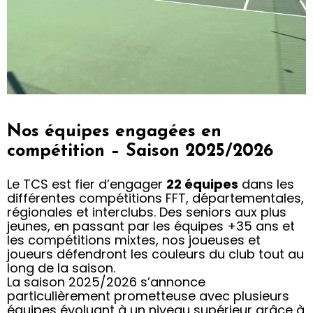
Matchs par
Nos équipes engagées en
équipe
compétition – Saison 2025/2026
La compétition au cœur
Le TCS est fier d’engager
22 équipes
dans les
du club
différentes compétitions FFT, départementales,
régionales et interclubs. Des seniors aux plus
jeunes, en passant par les équipes +35 ans et
les compétitions mixtes, nos joueuses et
joueurs défendront les couleurs du club tout au
long de la saison.
La saison 2025/2026 s’annonce
particulièrement prometteuse avec plusieurs
équipes évoluant à un niveau supérieur grâce à